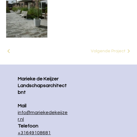
alerimus-2
Volgende Project
Marieke de Keijzer
Landschapsarchitect
bnt
Mail
info@mariekedekeijze
r.nl
Telefoon
+31649108681