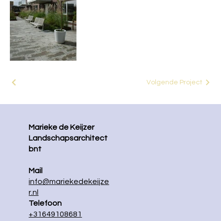
alerimus-2
Volgende Project
Marieke de Keijzer
Landschapsarchitect
bnt
Mail
info@mariekedekeijze
r.nl
Telefoon
+31649108681